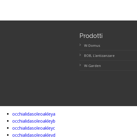
Prodotti
W-Domus
BOB, L’antizanzare
W-Garden
occhialidasoleoakleya
occhialidasoleoakleyb
occhialidasoleoakleyc
occhialidasoleoakleyd