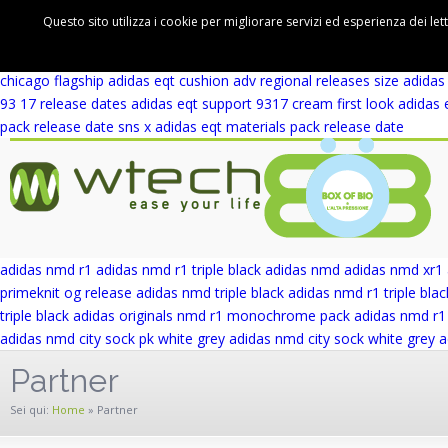
adidas eqt support 93 winter wool release date
adidas eqt support rf 
Questo sito utilizza i cookie per migliorare servizi ed esperienza dei let
cushion adv first look
adidas eqt cushion adv blue europe
adidas eqt 
wicker park
adidas eqt support adv wicker park
adidas eqt support ad
chicago flagship
adidas eqt cushion adv regional releases
size adidas
93 17 release dates
adidas eqt support 9317 cream first look
adidas 
pack release date
sns x adidas eqt materials pack release date
adidas nmd r1
adidas nmd r1 triple black
adidas nmd
adidas nmd xr1
primeknit og release
adidas nmd triple black
adidas nmd r1 triple blac
triple black
adidas originals nmd r1 monochrome pack
adidas nmd r1 
adidas nmd city sock pk white grey
adidas nmd city sock white grey
a
Partner
Sei qui:
Home
»
Partner