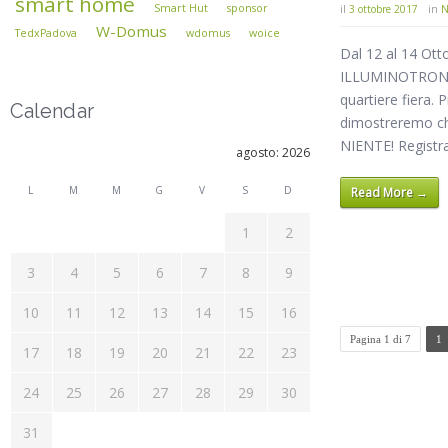
smart home
Smart Hut
sponsor
il
3 ottobre 2017
in
N
W-Domus
TedxPadova
wdomus
woice
Dal 12 al 14 Ott
ILLUMINOTRONI
quartiere fiera.
Calendar
dimostreremo c
NIENTE! Regist
agosto: 2026
L
M
M
G
V
S
D
Read More →
1
2
3
4
5
6
7
8
9
10
11
12
13
14
15
16
Pagina 1 di 7
1
17
18
19
20
21
22
23
24
25
26
27
28
29
30
31