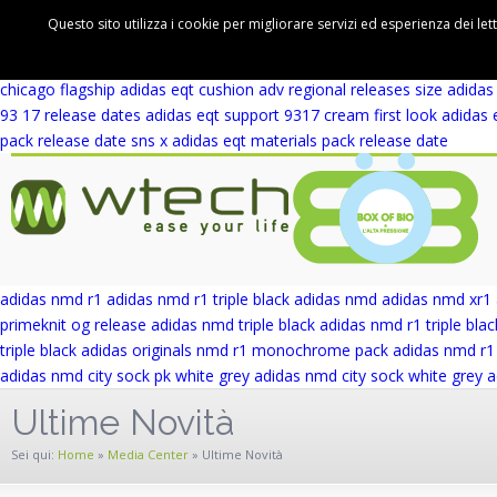
adidas eqt support 93 winter wool release date
adidas eqt support rf 
Questo sito utilizza i cookie per migliorare servizi ed esperienza dei let
cushion adv first look
adidas eqt cushion adv blue europe
adidas eqt 
wicker park
adidas eqt support adv wicker park
adidas eqt support ad
chicago flagship
adidas eqt cushion adv regional releases
size adidas
93 17 release dates
adidas eqt support 9317 cream first look
adidas 
pack release date
sns x adidas eqt materials pack release date
adidas nmd r1
adidas nmd r1 triple black
adidas nmd
adidas nmd xr1
primeknit og release
adidas nmd triple black
adidas nmd r1 triple blac
triple black
adidas originals nmd r1 monochrome pack
adidas nmd r1 
adidas nmd city sock pk white grey
adidas nmd city sock white grey
a
Ultime Novità
Sei qui:
Home
»
Media Center
»
Ultime Novità