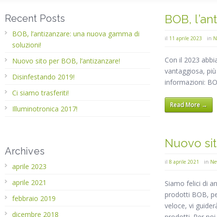
BOB, l’an
Recent Posts
BOB, l’antizanzare: una nuova gamma di
il
11 aprile 2023
in
N
soluzioni!
Con il 2023 abbi
Nuovo sito per BOB, l’antizanzare!
vantaggiosa, più
Disinfestando 2019!
informazioni: 
Ci siamo trasferiti!
Read More →
Illuminotronica 2017!
Nuovo sit
Archives
il
8 aprile 2021
in
Ne
aprile 2023
aprile 2021
Siamo felici di
prodotti BOB, per
febbraio 2019
veloce, vi guide
dicembre 2018
prodotti. Per noi