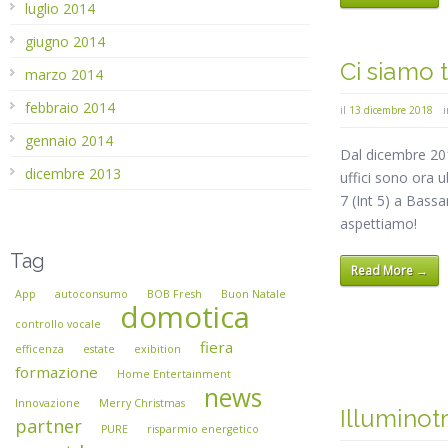
luglio 2014
giugno 2014
Ci siamo t
marzo 2014
febbraio 2014
il
13 dicembre 2018
gennaio 2014
Dal dicembre 2018
dicembre 2013
uffici sono ora 
7 (Int 5) a Bassa
aspettiamo!
Tag
Read More →
App
autoconsumo
BOB Fresh
Buon Natale
domotica
controllo vocale
fiera
efficenza
estate
exibition
formazione
Home Entertainment
news
Innovazione
Merry Christmas
Illuminot
partner
PURE
risparmio energetico