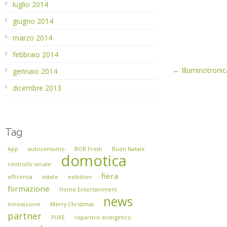
luglio 2014
giugno 2014
marzo 2014
febbraio 2014
← Illuminotronic
gennaio 2014
dicembre 2013
Tag
App
autoconsumo
BOB Fresh
Buon Natale
domotica
controllo vocale
fiera
efficenza
estate
exibition
formazione
Home Entertainment
news
Innovazione
Merry Christmas
partner
PURE
risparmio energetico