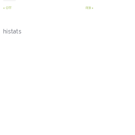
« OTT
FEB »
histats