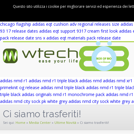
adidas eqt support 93 winter wool release date
adidas eqt support rf 
Questo sito utilizza i cookie per migliorare servizi ed esperienza dei let
cushion adv first look
adidas eqt cushion adv blue europe
adidas eqt 
wicker park
adidas eqt support adv wicker park
adidas eqt support ad
chicago flagship
adidas eqt cushion adv regional releases
size adidas
93 17 release dates
adidas eqt support 9317 cream first look
adidas 
pack release date
sns x adidas eqt materials pack release date
adidas nmd r1
adidas nmd r1 triple black
adidas nmd
adidas nmd xr1
primeknit og release
adidas nmd triple black
adidas nmd r1 triple blac
triple black
adidas originals nmd r1 monochrome pack
adidas nmd r1 
adidas nmd city sock pk white grey
adidas nmd city sock white grey
a
Ci siamo trasferiti!
Sei qui:
Home
»
Media Center
»
Ultime Novità
»
Ci siamo trasferiti!