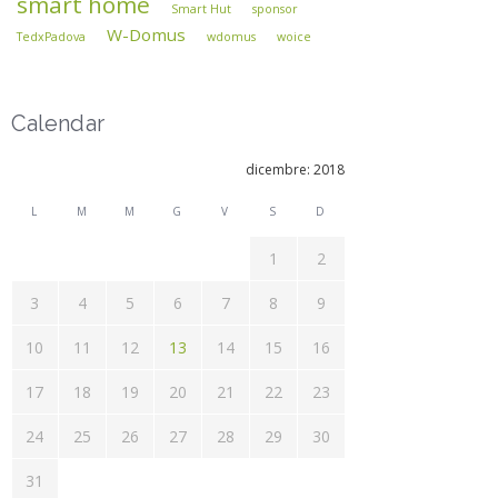
smart home
Smart Hut
sponsor
W-Domus
TedxPadova
wdomus
woice
Calendar
dicembre: 2018
L
M
M
G
V
S
D
1
2
3
4
5
6
7
8
9
10
11
12
13
14
15
16
17
18
19
20
21
22
23
24
25
26
27
28
29
30
31