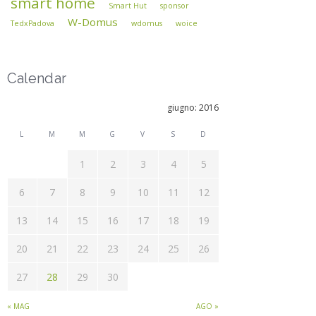
smart home
Smart Hut
sponsor
W-Domus
TedxPadova
wdomus
woice
Calendar
giugno: 2016
L
M
M
G
V
S
D
1
2
3
4
5
6
7
8
9
10
11
12
13
14
15
16
17
18
19
20
21
22
23
24
25
26
27
28
29
30
« MAG
AGO »