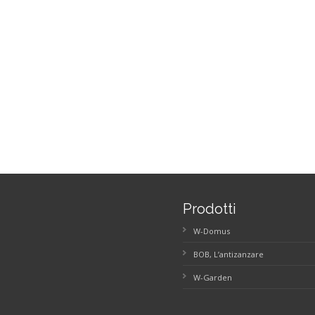
Prodotti
W-Domus
BOB, L’antizanzare
W-Garden