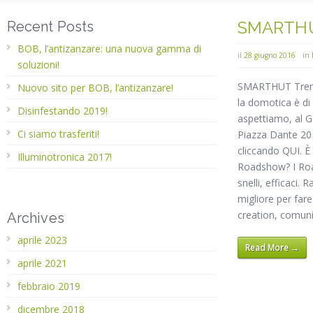
SMARTHUT 
Recent Posts
BOB, l’antizanzare: una nuova gamma di
il
28 giugno 2016
in
soluzioni!
SMARTHUT Trento
Nuovo sito per BOB, l’antizanzare!
la domotica è di
Disinfestando 2019!
aspettiamo, al
Ci siamo trasferiti!
Piazza Dante 20 
cliccando QUI. È 
Illuminotronica 2017!
Roadshow? I Roa
snelli, efficaci.
migliore per fa
creation, comuni
Archives
aprile 2023
Read More →
aprile 2021
febbraio 2019
dicembre 2018