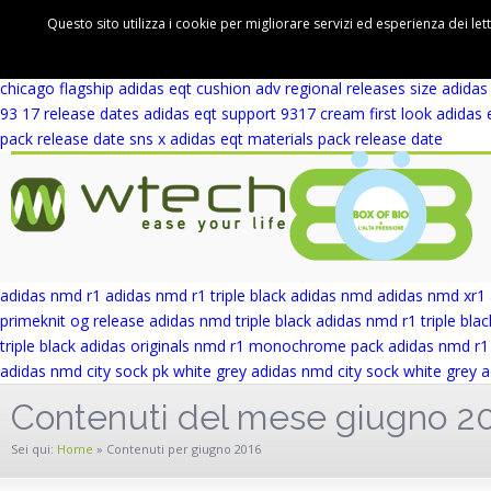
adidas eqt support 93 winter wool release date
adidas eqt support rf 
Questo sito utilizza i cookie per migliorare servizi ed esperienza dei let
cushion adv first look
adidas eqt cushion adv blue europe
adidas eqt 
wicker park
adidas eqt support adv wicker park
adidas eqt support ad
chicago flagship
adidas eqt cushion adv regional releases
size adidas
93 17 release dates
adidas eqt support 9317 cream first look
adidas 
pack release date
sns x adidas eqt materials pack release date
adidas nmd r1
adidas nmd r1 triple black
adidas nmd
adidas nmd xr1
primeknit og release
adidas nmd triple black
adidas nmd r1 triple blac
triple black
adidas originals nmd r1 monochrome pack
adidas nmd r1 
adidas nmd city sock pk white grey
adidas nmd city sock white grey
a
Contenuti del mese giugno 2
Sei qui:
Home
»
Contenuti per giugno 2016