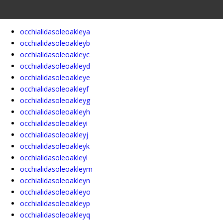
occhialidasoleoakleya
occhialidasoleoakleyb
occhialidasoleoakleyc
occhialidasoleoakleyd
occhialidasoleoakleye
occhialidasoleoakleyf
occhialidasoleoakleyg
occhialidasoleoakleyh
occhialidasoleoakleyi
occhialidasoleoakleyj
occhialidasoleoakleyk
occhialidasoleoakleyl
occhialidasoleoakleym
occhialidasoleoakleyn
occhialidasoleoakleyo
occhialidasoleoakleyp
occhialidasoleoakleyq