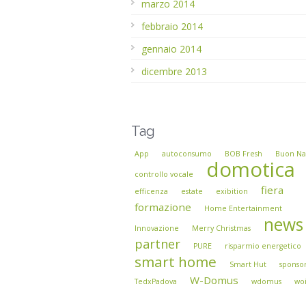
marzo 2014
febbraio 2014
gennaio 2014
dicembre 2013
Tag
App
autoconsumo
BOB Fresh
Buon Na
domotica
controllo vocale
fiera
efficenza
estate
exibition
formazione
Home Entertainment
news
Innovazione
Merry Christmas
partner
PURE
risparmio energetico
smart home
Smart Hut
sponso
W-Domus
TedxPadova
wdomus
wo