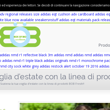
olive green core black perfect for fallwinter
adidas eqt cushion adv
ad
zi ed esperienza dei lettori. Se decidi di continuare la navigazione consideriamo c
didas eqt support adv wicker park
adidas eqt support adv wicker park
adv regional releases
size adidas eqt cushion adv cardboard
adidas eq
te blue now available
sneakersnstuff adidas eqt materials pack relea
Prodo
adidas nmd r1 reflective black 3m
adidas nmd
adidas nmd
adidas nmd
o
adidas nmd r1 triple black
adidas originals nmd r1 monochrome pac
nmd city sock white grey
adidas restock alert october 19 2016
adidas
lia d’estate con la linea di pro
Scatena la tua voglia d’estate con la linea di prodotti BOB Fresh!!