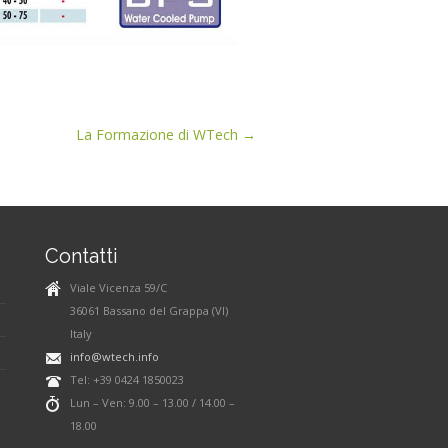
La Formazione di WTech →
Contatti
Viale Vicenza 59/C
36061 Bassano del Grappa (VI)
Italy
info@wtech.info
Tel: +39 0424 1850023
Lun – Ven: 9.00 – 13.00 / 14.00 –
18.00