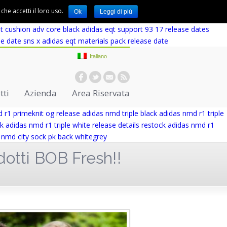
idas eqt cushion adv first look
adidas eqt cushion adv blue europe
he accetti il loro uso.
Ok
Leggi di più
adidas eqt support adv wicker park
adidas designed eqt support adv
t cushion adv core black
adidas eqt support 93 17 release dates
se date
sns x adidas eqt materials pack release date
Italiano
tti
Azienda
Area Riservata
 r1 primeknit og release
adidas nmd triple black
adidas nmd r1 triple
k
adidas nmd r1 triple white release details
restock adidas nmd r1
 nmd city sock pk back whitegrey
dotti BOB Fresh!!