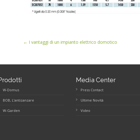
← I vantaggi di un impianto elettrico domotico
Prodotti
Media Center
W-Domus
Press Contact
BOB, L’antizanzare
Ultime Novità
W-Garden
Video