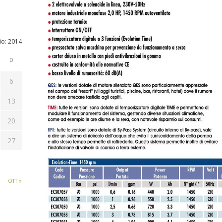
lio: 2014
D
6
13
20
27
OTT »