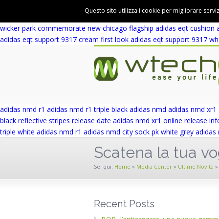
adidas eqt support 93 winter wool release date
adidas eqt support rf 
Questo sito utilizza i cookie per migliorare servi
adidas eqt cushion adv first look
adidas eqt
adidas eqt adv support
a
wicker park commemorate new chicago flagship
adidas eqt cushion 
adidas eqt support 9317 cream first look
adidas eqt support 9317 whi
adidas nmd r1
adidas nmd r1 triple black
adidas nmd
adidas nmd xr1
black reflective stripes release date
adidas nmd xr1 online release inf
triple white
adidas nmd r1
adidas nmd city sock pk white grey
adidas 
Scatena la tua vog
Sei qui:
Home
»
Media Center
»
Ultime Novità
»
Recent Posts