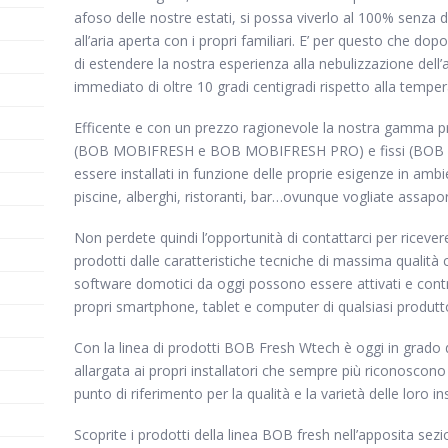
afoso delle nostre estati, si possa viverlo al 100% senza d
all’aria aperta con i propri familiari. E’ per questo che do
di estendere la nostra esperienza alla nebulizzazione dell’
immediato di oltre 10 gradi centigradi rispetto alla temper
Efficente e con un prezzo ragionevole la nostra gamma pr
(BOB MOBIFRESH e BOB MOBIFRESH PRO) e fissi (BOB
essere installati in funzione delle proprie esigenze in ambi
piscine, alberghi, ristoranti, bar…ovunque vogliate assapora
Non perdete quindi l’opportunità di contattarci per ricevere
prodotti dalle caratteristiche tecniche di massima qualità c
software domotici da oggi possono essere attivati e contr
propri smartphone, tablet e computer di qualsiasi produtt
Con la linea di prodotti BOB Fresh Wtech è oggi in grado d
allargata ai propri installatori che sempre più riconoscono
punto di riferimento per la qualità e la varietà delle loro ins
Scoprite i prodotti della linea BOB fresh nell’apposita sezi